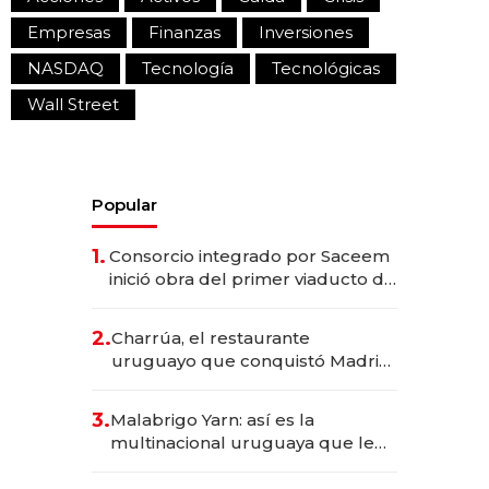
Empresas
Finanzas
Inversiones
NASDAQ
Tecnología
Tecnológicas
Wall Street
Popular
1.
Consorcio integrado por Saceem
inició obra del primer viaducto de
los Accesos Este a Montevideo;
inversión total asciende a US$ 54
2.
Charrúa, el restaurante
millones
uruguayo que conquistó Madrid:
sirve 300 cubiertos diarios, agota
reservas con un mes de
3.
Malabrigo Yarn: así es la
anticipación y prepara apertura
multinacional uruguaya que le
da de tejer al mundo