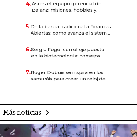
4.
Así es el equipo gerencial de
Balanz: misiones, hobbies y
metas para este año
5.
De la banca tradicional a Finanzas
Abiertas: cómo avanza el sistema
financiero uruguayo
6.
Sergio Fogel con el ojo puesto
en la biotecnología: consejos
para emprendedores,
oportunidades de inversión y el
7.
Roger Dubuis se inspira en los
rol de la IA
samuráis para crear un reloj de
US$ 384.000
Más noticias