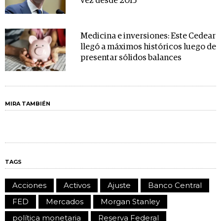
vez desde 2015
Medicina e inversiones: Este Cedear
llegó a máximos históricos luego de
presentar sólidos balances
MIRA TAMBIÉN
TAGS
Acciones
Activos
Ajuste
Banco Central
FED
Mercados
Morgan Stanley
política monetaria
Reserva Federal