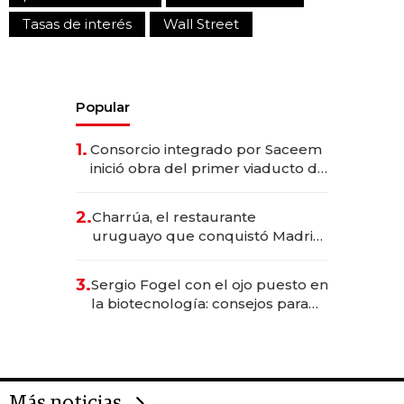
Tasas de interés
Wall Street
Popular
1.
Consorcio integrado por Saceem
inició obra del primer viaducto de
los Accesos Este a Montevideo;
inversión total asciende a US$ 54
2.
Charrúa, el restaurante
millones
uruguayo que conquistó Madrid:
sirve 300 cubiertos diarios, agota
reservas con un mes de
3.
Sergio Fogel con el ojo puesto en
anticipación y prepara apertura
la biotecnología: consejos para
emprendedores, oportunidades
de inversión y el rol de la IA