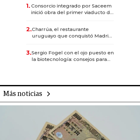
1.
Consorcio integrado por Saceem
inició obra del primer viaducto de
los Accesos Este a Montevideo;
inversión total asciende a US$ 54
2.
Charrúa, el restaurante
millones
uruguayo que conquistó Madrid:
sirve 300 cubiertos diarios, agota
reservas con un mes de
3.
Sergio Fogel con el ojo puesto en
anticipación y prepara apertura
la biotecnología: consejos para
emprendedores, oportunidades
de inversión y el rol de la IA
Más noticias