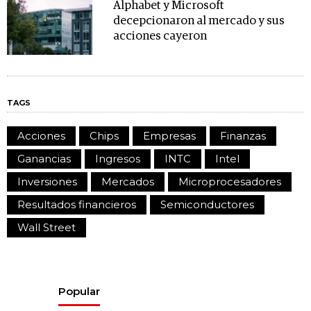
Alphabet y Microsoft
decepcionaron al mercado y sus
acciones cayeron
TAGS
Acciones
Chips
Empresas
Finanzas
Ganancias
Ingresos
INTC
Intel
Inversiones
Mercados
Microprocesadores
Resultados financieros
Semiconductores
Wall Street
Popular