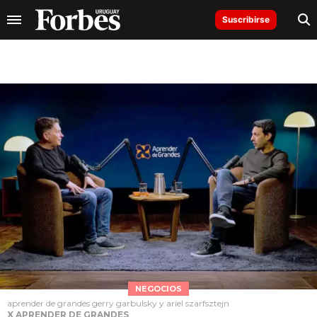
Suscribirse
NEGOCIOS
aprender de grandes gerry garbulsky y ariel szarfsztejn
X APRENDER DE GRANDES