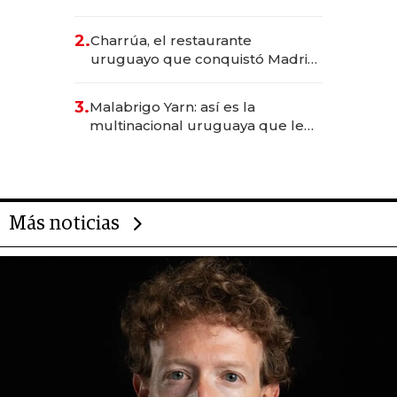
los Accesos Este a Montevideo;
inversión total asciende a US$ 54
2.
Charrúa, el restaurante
millones
uruguayo que conquistó Madrid:
sirve 300 cubiertos diarios, agota
reservas con un mes de
3.
Malabrigo Yarn: así es la
anticipación y prepara apertura
multinacional uruguaya que le
da de tejer al mundo
Más noticias