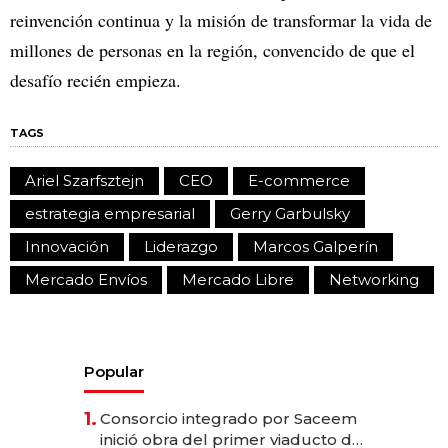
reinvención continua y la misión de transformar la vida de
millones de personas en la región, convencido de que el
desafío recién empieza.
TAGS
Ariel Szarfsztejn
CEO
E-commerce
estrategia empresarial
Gerry Garbulsky
Innovación
Liderazgo
Marcos Galperín
Mercado Envíos
Mercado Libre
Networking
Popular
1.
Consorcio integrado por Saceem
inició obra del primer viaducto de