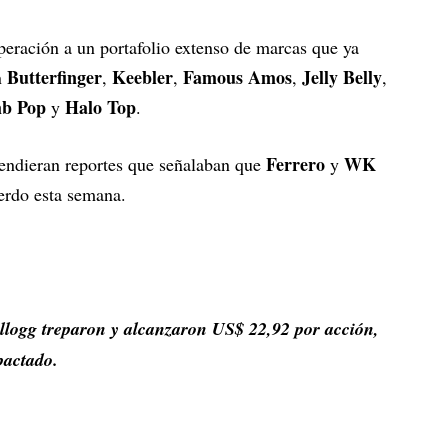
operación a un portafolio extenso de marcas que ya
Butterfinger
Keebler
Famous Amos
Jelly Belly
n
,
,
,
,
b Pop
Halo Top
y
.
Ferrero
WK
cendieran reportes que señalaban que
y
uerdo esta semana.
llogg treparon y alcanzaron US$ 22,92 por acción,
pactado.