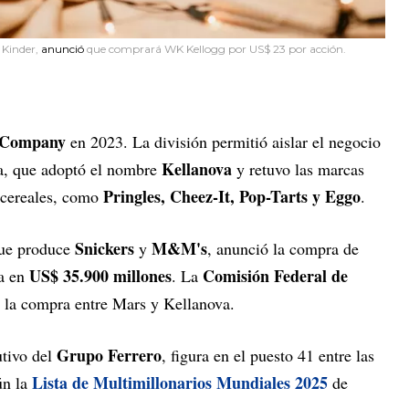
 Kinder,
anunció
que comprará WK Kellogg por US$ 23 por acción.
 Company
en 2023. La división permitió aislar el negocio
Kellanova
ía, que adoptó el nombre
y retuvo las marcas
Pringles, Cheez-It, Pop-Tarts y Eggo
 cereales, como
.
Snickers
M&M's
que produce
y
, anunció la compra de
US$ 35.900 millones
Comisión Federal de
da en
. La
 la compra entre Mars y Kellanova.
Grupo Ferrero
utivo del
, figura en el puesto 41 entre las
Lista de Multimillonarios Mundiales 2025
ún la
de