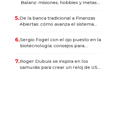
Balanz: misiones, hobbies y metas
para este año
5.
De la banca tradicional a Finanzas
Abiertas: cómo avanza el sistema
financiero uruguayo
6.
Sergio Fogel con el ojo puesto en la
biotecnología: consejos para
emprendedores, oportunidades de
inversión y el rol de la IA
7.
Roger Dubuis se inspira en los
samuráis para crear un reloj de US$
384.000