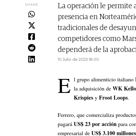
SHARE
La operación le permite a
presencia en Norteaméri
tradicionales de desayun
competidores como Mars y
dependerá de la aprobaci
10 Julio de 2025 18.00
E
l grupo alimenticio italiano
WK Kello
la adquisición de
Krispies
Froot Loops
y
.
Ferrero, que comercializa product
US$ 23 por acción
pagará
para con
US$ 3.100 millones
empresarial de