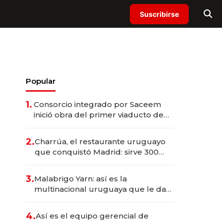
Suscribirse
Popular
1.
Consorcio integrado por Saceem
inició obra del primer viaducto de
los Accesos Este a Montevideo;
inversión total asciende a US$ 54
2.
Charrúa, el restaurante uruguayo
millones
que conquistó Madrid: sirve 300
cubiertos diarios, agota reservas
con un mes de anticipación y
3.
Malabrigo Yarn: así es la
prepara apertura
multinacional uruguaya que le da
de tejer al mundo
4.
Así es el equipo gerencial de