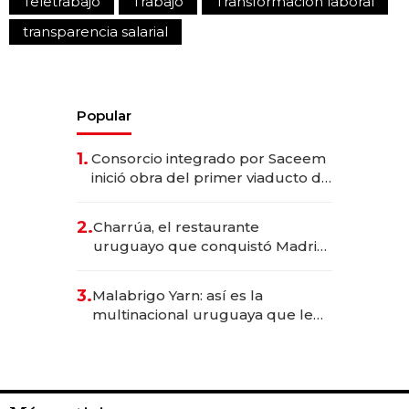
Teletrabajo
Trabajo
Transformación laboral
transparencia salarial
Popular
1.
Consorcio integrado por Saceem
inició obra del primer viaducto de
los Accesos Este a Montevideo;
inversión total asciende a US$ 54
2.
Charrúa, el restaurante
millones
uruguayo que conquistó Madrid:
sirve 300 cubiertos diarios, agota
reservas con un mes de
3.
Malabrigo Yarn: así es la
anticipación y prepara apertura
multinacional uruguaya que le
da de tejer al mundo