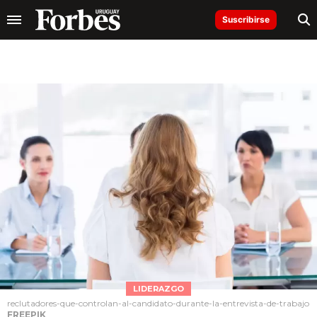
Suscribirse
LIDERAZGO
reclutadores-que-controlan-al-candidato-durante-la-entrevista-de-trabajo
FREEPIK