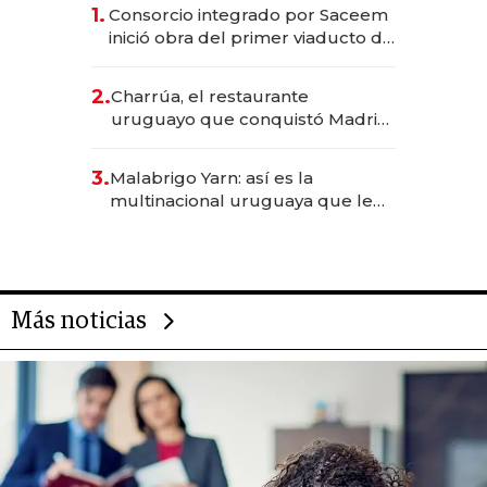
1.
Consorcio integrado por Saceem
inició obra del primer viaducto de
los Accesos Este a Montevideo;
inversión total asciende a US$ 54
2.
Charrúa, el restaurante
millones
uruguayo que conquistó Madrid:
sirve 300 cubiertos diarios, agota
reservas con un mes de
3.
Malabrigo Yarn: así es la
anticipación y prepara apertura
multinacional uruguaya que le
da de tejer al mundo
Más noticias