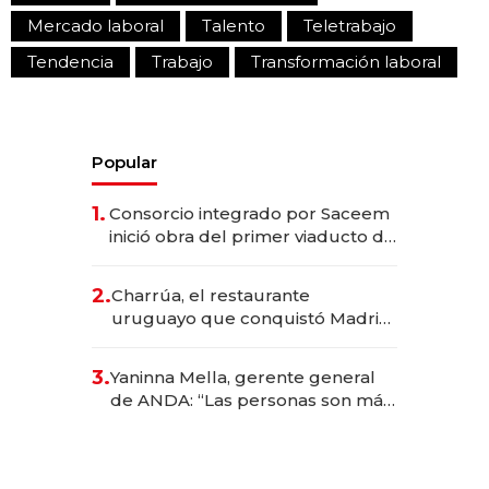
Mercado laboral
Talento
Teletrabajo
Tendencia
Trabajo
Transformación laboral
Popular
1.
Consorcio integrado por Saceem
inició obra del primer viaducto de
los Accesos Este a Montevideo;
inversión total asciende a US$ 54
2.
Charrúa, el restaurante
millones
uruguayo que conquistó Madrid:
sirve 300 cubiertos diarios, agota
reservas con un mes de
3.
Yaninna Mella, gerente general
anticipación y prepara apertura
de ANDA: “Las personas son más
importantes que los problemas”