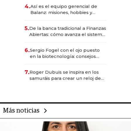
4.
Así es el equipo gerencial de
Balanz: misiones, hobbies y
metas para este año
5.
De la banca tradicional a Finanzas
Abiertas: cómo avanza el sistema
financiero uruguayo
6.
Sergio Fogel con el ojo puesto
en la biotecnología: consejos
para emprendedores,
oportunidades de inversión y el
7.
Roger Dubuis se inspira en los
rol de la IA
samuráis para crear un reloj de
US$ 384.000
Más noticias