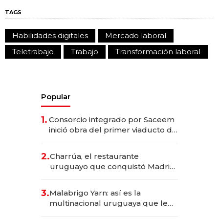
TAGS
Habilidades digitales
Mercado laboral
Teletrabajo
Trabajo
Transformación laboral
Popular
1.
Consorcio integrado por Saceem
inició obra del primer viaducto de
los Accesos Este a Montevideo;
inversión total asciende a US$ 54
2.
Charrúa, el restaurante
millones
uruguayo que conquistó Madrid:
sirve 300 cubiertos diarios, agota
reservas con un mes de
3.
Malabrigo Yarn: así es la
anticipación y prepara apertura
multinacional uruguaya que le
da de tejer al mundo