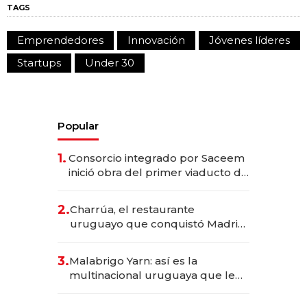
TAGS
Emprendedores
Innovación
Jóvenes líderes
Startups
Under 30
Popular
1.
Consorcio integrado por Saceem
inició obra del primer viaducto de
los Accesos Este a Montevideo;
inversión total asciende a US$ 54
2.
Charrúa, el restaurante
millones
uruguayo que conquistó Madrid:
sirve 300 cubiertos diarios, agota
reservas con un mes de
3.
Malabrigo Yarn: así es la
anticipación y prepara apertura
multinacional uruguaya que le
da de tejer al mundo