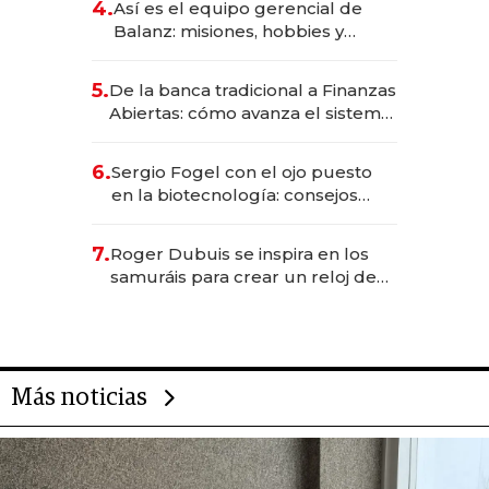
4.
Así es el equipo gerencial de
Balanz: misiones, hobbies y
metas para este año
5.
De la banca tradicional a Finanzas
Abiertas: cómo avanza el sistema
financiero uruguayo
6.
Sergio Fogel con el ojo puesto
en la biotecnología: consejos
para emprendedores,
oportunidades de inversión y el
7.
Roger Dubuis se inspira en los
rol de la IA
samuráis para crear un reloj de
US$ 384.000
Más noticias