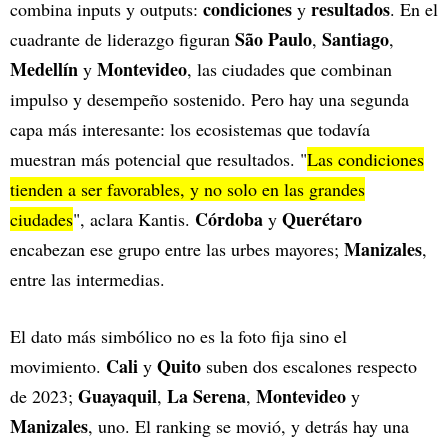
condiciones
resultados
combina inputs y outputs:
y
. En el
São Paulo
Santiago
cuadrante de liderazgo figuran
,
,
Medellín
Montevideo
y
, las ciudades que combinan
impulso y desempeño sostenido. Pero hay una segunda
capa más interesante: los ecosistemas que todavía
muestran más potencial que resultados. "
Las condiciones
tienden a ser favorables, y no solo en las grandes
Córdoba
Querétaro
ciudades
", aclara Kantis.
y
Manizales
encabezan ese grupo entre las urbes mayores;
,
entre las intermedias.
El dato más simbólico no es la foto fija sino el
Cali
Quito
movimiento.
y
suben dos escalones respecto
Guayaquil
La Serena
Montevideo
de 2023;
,
,
y
Manizales
, uno. El ranking se movió, y detrás hay una