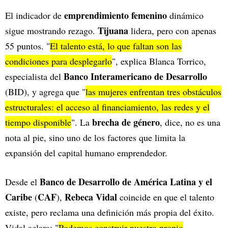
emprendimiento femenino
El indicador de
dinámico
Tijuana
sigue mostrando rezago.
lidera, pero con apenas
55 puntos. "
El talento está, lo que faltan son las
condiciones para desplegarlo
", explica Blanca Torrico,
Banco Interamericano de Desarrollo
especialista del
(BID), y agrega que "
las mujeres enfrentan tres obstáculos
estructurales: el acceso al financiamiento, las redes y el
brecha de género
tiempo disponible
". La
, dice, no es una
nota al pie, sino uno de los factores que limita la
expansión del capital humano emprendedor.
Banco de Desarrollo de América Latina y el
Desde el
Caribe
CAF
Rebeca Vidal
(
),
coincide en que el talento
existe, pero reclama una definición más propia del éxito.
Vidal aclara: "
Podemos construir nuestro propio