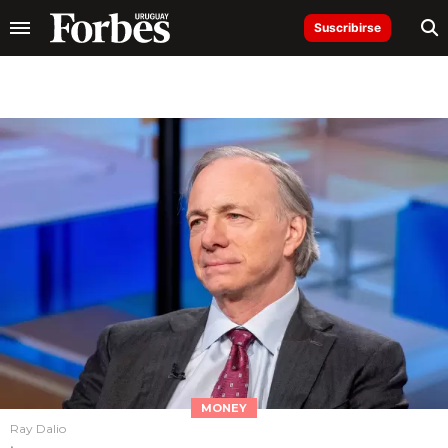
Suscribirse
MONEY
Ray Dalio
.