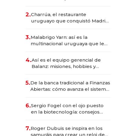
los Accesos Este a Montevideo;
inversión total asciende a US$ 54
2.
Charrúa, el restaurante
millones
uruguayo que conquistó Madrid:
sirve 300 cubiertos diarios, agota
reservas con un mes de
3.
Malabrigo Yarn: así es la
anticipación y prepara apertura
multinacional uruguaya que le
da de tejer al mundo
4.
Así es el equipo gerencial de
Balanz: misiones, hobbies y
metas para este año
5.
De la banca tradicional a Finanzas
Abiertas: cómo avanza el sistema
financiero uruguayo
6.
Sergio Fogel con el ojo puesto
en la biotecnología: consejos
para emprendedores,
oportunidades de inversión y el
7.
Roger Dubuis se inspira en los
rol de la IA
samuráis para crear un reloj de