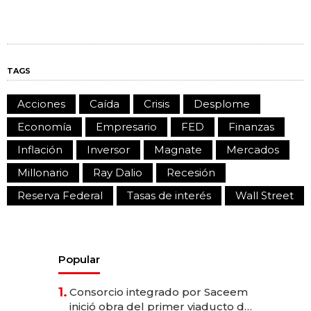
TAGS
Acciones
Caída
Crisis
Desplome
Economía
Empresario
FED
Finanzas
Inflación
Inversor
Magnate
Mercados
Millonario
Ray Dalio
Recesión
Reserva Federal
Tasas de interés
Wall Street
Popular
1.
Consorcio integrado por Saceem
inició obra del primer viaducto de