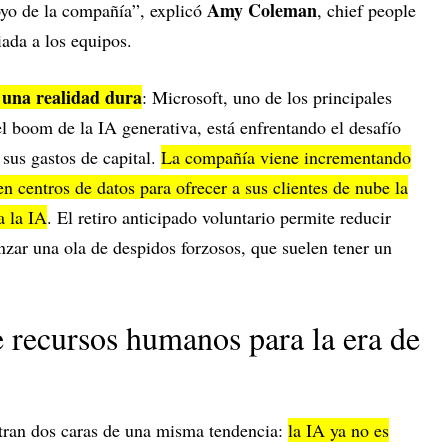
Amy Coleman
oyo de la compañía”, explicó
, chief people
iada a los equipos.
y una realidad dura
: Microsoft, uno de los principales
l boom de la IA generativa, está enfrentando el desafío
sus gastos de capital.
La compañía viene incrementando
n centros de datos para ofrecer a sus clientes de nube la
 la IA
. El retiro anticipado voluntario permite reducir
anzar una ola de despidos forzosos, que suelen tener un
recursos humanos para la era de
tran dos caras de una misma tendencia:
la IA ya no es