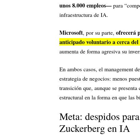
unos 8.000 empleos—
para “compe
infraestructura de IA.
Microsoft
ofrecerá 
, por su parte,
anticipado voluntario a cerca de
aumenta de forma agresiva su inver
En ambos casos, el management de r
estrategia de negocios: menos puest
transición que, aunque se present
estructural en la forma en que las b
Meta: despidos para 
Zuckerberg en IA