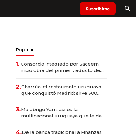
Suscribirse
Popular
1.
Consorcio integrado por Saceem
inició obra del primer viaducto de
los Accesos Este a Montevideo;
inversión total asciende a US$ 54
2.
Charrúa, el restaurante uruguayo
millones
que conquistó Madrid: sirve 300
cubiertos diarios, agota reservas
con un mes de anticipación y
3.
Malabrigo Yarn: así es la
prepara apertura
multinacional uruguaya que le da
de tejer al mundo
4.
De la banca tradicional a Finanzas