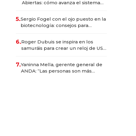
Abiertas: cómo avanza el sistema
financiero uruguayo
5.
Sergio Fogel con el ojo puesto en la
biotecnología: consejos para
emprendedores, oportunidades de
inversión y el rol de la IA
6.
Roger Dubuis se inspira en los
samuráis para crear un reloj de US$
384.000
7.
Yaninna Mella, gerente general de
ANDA: “Las personas son más
importantes que los problemas”