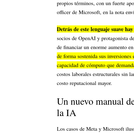
propios términos, con un fuerte ap
officer de Microsoft, en la nota env
Detrás de este lenguaje suave ha
socios de OpenAI y protagonista de
de financiar un enorme aumento en 
de forma sostenida sus inversiones e
capacidad de cómputo que demanda
costos laborales estructurales sin l
costo reputacional mayor.
Un nuevo manual de 
la IA
Los casos de Meta y Microsoft ilus