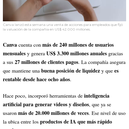
Canva lanzó esta semana una venta de acciones para empleados que fijó
la valuación de la compañía en US$ 42.000 millones.
Canva
más de 240 millones de usuarios
cuenta con
mensuales
US$ 3.300 millones anuales
y genera
gracias
27 millones de clientes pagos
a sus
. La compañía asegura
buena posición de liquidez
es
que mantiene una
y que
rentable desde hace ocho años
.
inteligencia
Hace poco, incorporó herramientas de
artificial para generar videos y diseños
, que ya se
más de 20.000 millones de veces
usaron
. Ese nivel de uso
productos de IA que más rápido
la ubica entre los