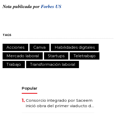
Nota publicada por
Forbes US
TAGS
Acciones
Canva
Habilidades digitales
Mercado laboral
Startups
Teletrabajo
Trabajo
Transformación laboral
Popular
1.
Consorcio integrado por Saceem
inició obra del primer viaducto de
los Accesos Este a Montevideo;