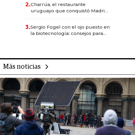
inversión total asciende a US$ 54
2.
Charrúa, el restaurante
millones
uruguayo que conquistó Madrid:
sirve 300 cubiertos diarios, agota
reservas con un mes de
3.
Sergio Fogel con el ojo puesto en
anticipación y prepara apertura
la biotecnología: consejos para
emprendedores, oportunidades
de inversión y el rol de la IA
Más noticias