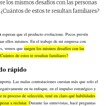
e los mismos desafíos con las personas
¿Cuántos de estos te resultan familiares?
es
esperan que el producto evolucione. Pocos prevén
nar ellos mismos. En el trabajo de mi empresa con
les, vemos que
surgen los mismos desafíos con las
Cuántos de estos te resultan familiares?
do rápido
importa. Las malas contrataciones cuestan más que solo el
gativamente en tu enfoque, en el impulso estratégico y
 tu proceso de selección, tené en claro qué habilidades
pezar a reclutar.
Durante las entrevistas, hacé preguntas