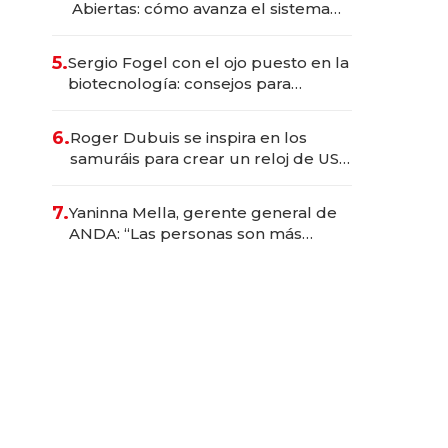
Abiertas: cómo avanza el sistema
financiero uruguayo
5.
Sergio Fogel con el ojo puesto en la
biotecnología: consejos para
emprendedores, oportunidades de
inversión y el rol de la IA
6.
Roger Dubuis se inspira en los
samuráis para crear un reloj de US$
384.000
7.
Yaninna Mella, gerente general de
ANDA: “Las personas son más
importantes que los problemas”