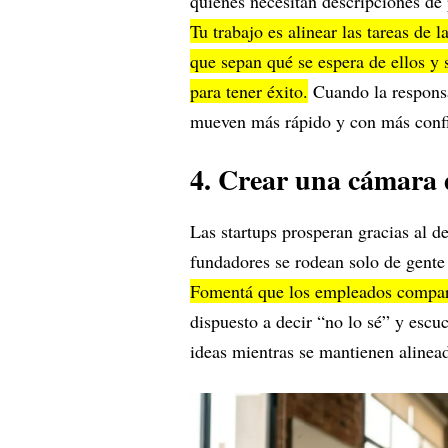
quienes necesitan descripciones de
Tu trabajo es alinear las tareas de 
que sepan qué se espera de ellos y 
para tener éxito.
Cuando la responsab
mueven más rápido y con más conf
4. Crear una cámara 
Las startups prosperan gracias al d
fundadores se rodean solo de gente 
Fomentá que los empleados compar
dispuesto a decir “no lo sé” y escuc
ideas mientras se mantienen alinea