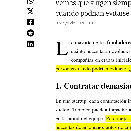
vemos que surgen siempr
cuando podrían evitarse. 
11 Mayo de 2026 18.18
L
fundador
a mayoría de los
cuánto necesitarán evolucio
compañías en etapas inicia
personas cuando podrían evitarse. ¿
1. Contratar demasia
En una startup, cada contratación 
sueldo. También pueden impactar ne
en la moral del equipo.
Para mejorar
necesitás de antemano, antes de em