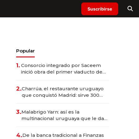
Suscribirse
Popular
1.
Consorcio integrado por Saceem
inició obra del primer viaducto de
los Accesos Este a Montevideo;
inversión total asciende a US$ 54
2.
Charrúa, el restaurante uruguayo
millones
que conquistó Madrid: sirve 300
cubiertos diarios, agota reservas
con un mes de anticipación y
3.
Malabrigo Yarn: así es la
prepara apertura
multinacional uruguaya que le da
de tejer al mundo
4.
De la banca tradicional a Finanzas