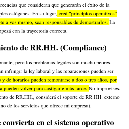
reencias que consideran que generarán el éxito de la
les eslóganes. En su lugar,
creá “principios operativos”
ote a vos mismo, sean responsables de demostrarlos.
La
pezá con la trayectoria correcta.
miento de RR.HH. (Compliance)
nante, pero los problemas legales son mucho peores.
 infringir la ley laboral y las reparaciones pueden ser
s y de horarios pueden remontarse a dos o tres años, por
a pueden volver para castigarte más tarde.
No improvises.
iento de RR.HH., considerá el soporte de RR.HH. externo
uno de los servicios que ofrece mi empresa).
e convierta en el sistema operativo