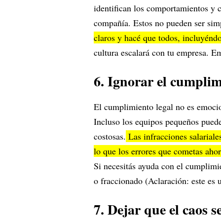
identifican los comportamientos y c
compañía. Estos no pueden ser simp
claros y hacé que todos, incluyénd
cultura escalará con tu empresa. Em
6. Ignorar el cumpli
El cumplimiento legal no es emocio
Incluso los equipos pequeños pueden
costosas.
Las infracciones salariale
lo que los errores que cometas ahor
Si necesitás ayuda con el cumplim
o fraccionado (Aclaración: este es 
7. Dejar que el caos s