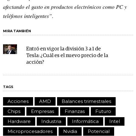
afectando el gasto en productos electrónicos como PC y
teléfonos inteligentes”
.
MIRA TAMBIÉN
Entró en vigor la división 3 a 1 de
Tesla: ¿Cuál es el nuevo precio de la
acción?
TAGS
Acciones
AMD
Balances trimestrales
Chips
Empresas
Finanzas
Futuro
Hardware
Industria
Informática
Intel
Microprocesadores
Nvidia
Potencial