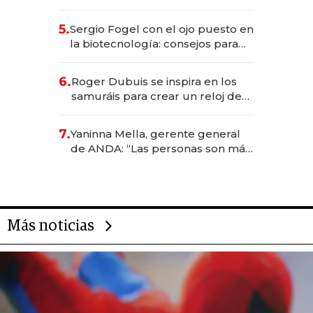
el sistema financiero uruguayo
5.
Sergio Fogel con el ojo puesto en
la biotecnología: consejos para
emprendedores, oportunidades
de inversión y el rol de la IA
6.
Roger Dubuis se inspira en los
samuráis para crear un reloj de
US$ 384.000
7.
Yaninna Mella, gerente general
de ANDA: “Las personas son más
importantes que los problemas”
Más noticias