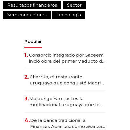
Resultados financieros
Sector
Semiconductores
Tecnología
Popular
1.
Consorcio integrado por Saceem
inició obra del primer viaducto de
los Accesos Este a Montevideo;
inversión total asciende a US$ 54
2.
Charrúa, el restaurante
millones
uruguayo que conquistó Madrid:
sirve 300 cubiertos diarios, agota
reservas con un mes de
3.
Malabrigo Yarn: así es la
anticipación y prepara apertura
multinacional uruguaya que le
da de tejer al mundo
4.
De la banca tradicional a
Finanzas Abiertas: cómo avanza